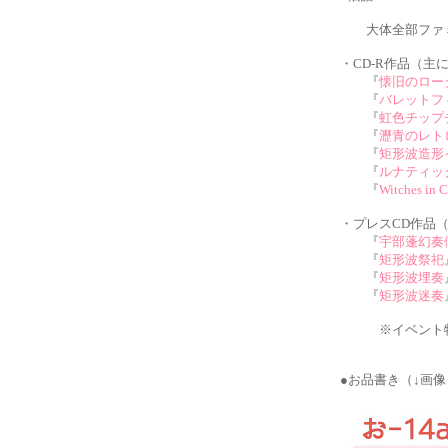
大体全部ファミ
・CD-R作品（主
『
懐旧のロー
『
バレットフ
『
虹色チップ
『
瀝青のレト
『
矩形波造形
『
ルナティッ
『
Witches in 
・プレスCD作品
『
宇部蓬幻奏
『
矩形波祭祀
『
矩形波埋奏
『
矩形波迷奏
※イベント特価
●お品書き（↓画