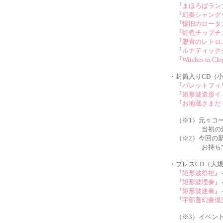
『
まほろばラン
『
幻奏シャング
『
懐旧のロータ
『
虹色チップチ
『
瀝青のレトロ
『
ルナティック
『
Witches in Ch
・封筒入りCD（
『
バレットフィ
『
矩形波造形イ
『
お地蔵さまだ
（※1）元々コー
当初の頒布価格
（※2）今回の新
お持ちでない
・プレスCD（大
『
矩形波祭祀
』
『
矩形波埋奏
』
『
矩形波迷奏
』
『
宇部蓬幻奏倶
（※3）イベント