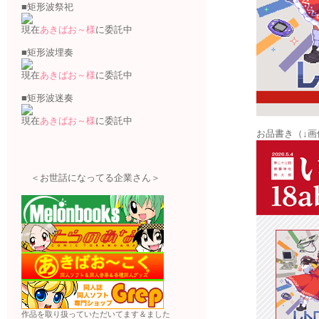
■矩形波祭祀
現在
あきばお～様
に委託中
■矩形波埋奏
現在
あきばお～様
に委託中
■矩形波迷奏
現在
あきばお～様
に委託中
お品書き（↓
＜お世話になってる企業さん＞
作品を取り扱っていただいてます＆ました