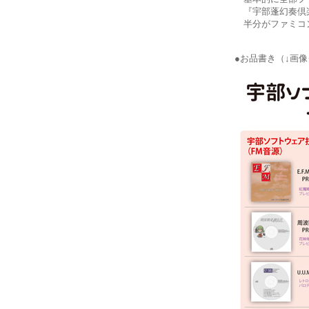
『宇部蓬幻奏倶楽
半分がファミコン
●お品書き（↓画