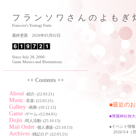
フランソワさんのよもぎ
Francois's Yomogi Farm
最終更新 2026年05月02日
Since July 28, 2000.
Game Musics and Illustrations.
++ Contents ++
About
-紹介- (22.03.21)
Music
-音楽- (22.03.21)
■最近の
Gallery
-画廊- (10.12.12)
Game
-ゲーム- (12.04.01)
■博麗神社例大祭
Dojin
-同人活動- (25.10.15)
Mail Order
●イベント情報
-個人通販- (25.10.15)
2026/5/4（
Archives
-雑記ログ- (22.03.21)