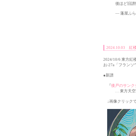
後ほど旧譜
— 蓬屋ふらん
2024.10.03
2024/10/6 
お-27a「フラン
●新譜
『
後戸のサンク
… 東方天空璋
↓画像クリックで