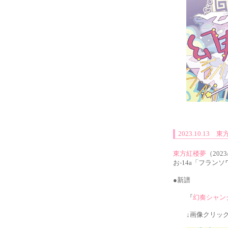
2023.10.1
東方紅楼夢
（202
お-14a「フラン
●新譜
『
幻奏シャン
↓画像クリック