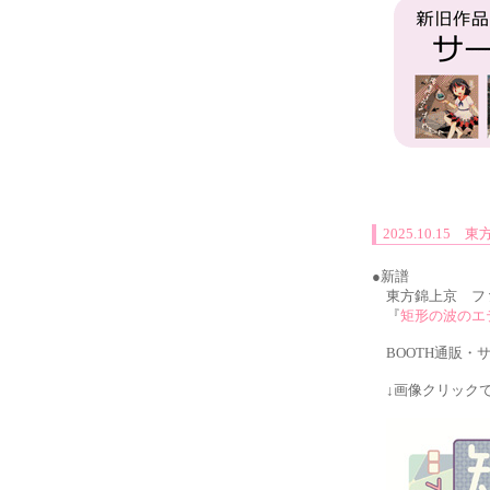
2025.10.1
●新譜
東方錦上京 フ
『
矩形の波のエ
BOOTH通販・
↓画像クリックで