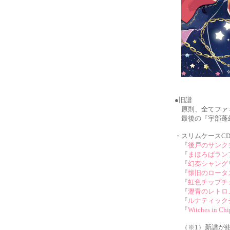
●旧譜
原則、全てファ
最後の『宇部蓬幻
・スリムケースC
『
後戸のサンク
『
まほろばラン
『
幻奏シャング
『
懐旧のロータ
『
虹色チップチ
『
瀝青のレトロ
『
ルナティック
『
Witches in Ch
（※1）新譜が紺