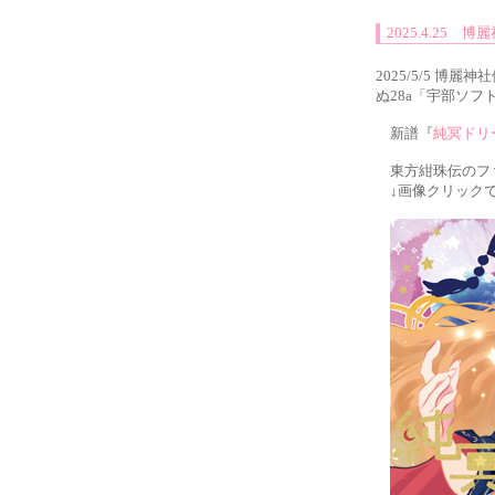
2025.4.25
2025/5/5 博
ぬ28a「宇部ソ
新譜『
純冥ドリ
東方紺珠伝のファ
↓画像クリックで