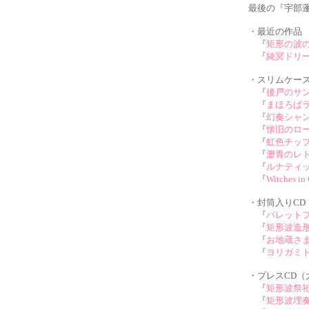
最後の『宇部
・最近の作品
『
矩形の波
『
純冥ドリ
・スリムケース
『
後戸のサ
『
まほろば
『
幻奏シャ
『
懐旧のロ
『
虹色チッ
『
瀝青のレ
『
ルナティ
『
Witches in
・封筒入りCD
『
バレット
『
矩形波造
『
お地蔵さ
『
ヨリガミ
・プレスCD
『
矩形波祭
『
矩形波埋