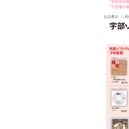
『
矩形波迷
『
宇部蓬幻
お品書き（↓