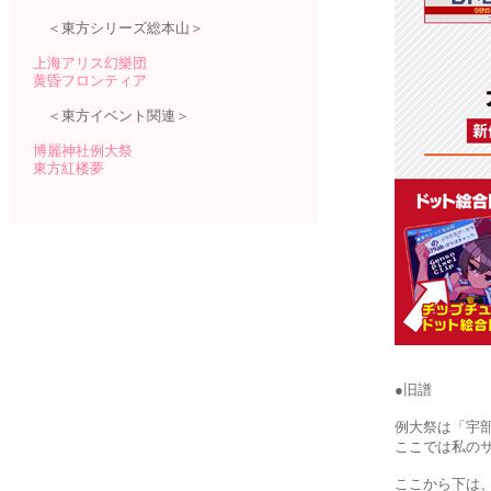
＜東方シリーズ総本山＞
上海アリス幻樂団
黄昏フロンティア
＜東方イベント関連＞
博麗神社例大祭
東方紅楼夢
●旧譜
例大祭は「宇
ここでは私の
ここから下は