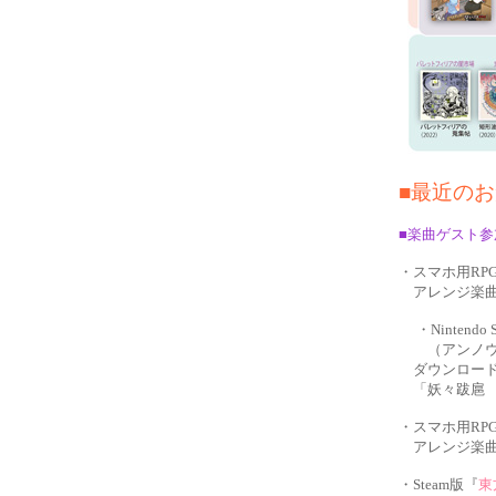
■最近のお知ら
■楽曲ゲスト
・スマホ用RP
アレンジ楽
・Nintendo 
（アンノウン
ダウンロード
「妖々跋扈 ～ 
・スマホ用RP
アレンジ楽
・Steam版『
東