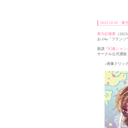
2023.10.2
東方紅楼夢
（202
お-14a「フラ
新譜『
幻奏シャン
サークル公式通販
↓画像クリック