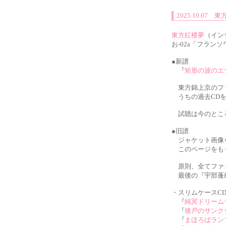
2025.10.07
東方紅楼夢
（イン
お-02a「フラン
●新譜
『
矩形の波のエ
東方錦上京のファ
うちの過去CDを
試聴は今のところTw
●旧譜
ジャケット画像を
このページをもう
原則、全てファ
最後の『宇部蓬幻
・スリムケースC
『
純冥ドリーム
『
後戸のサンク
『
まほろばラン