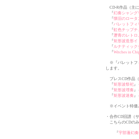
CD-R作品（主に
『
幻奏シャング
『
懐旧のロータ
『
バレットフィ
『
虹色チップチ
『
瀝青のレトロ
『
矩形波造形イ
『
ルナティック
『
Witches in Ch
※『バレットフィ
します。
プレスCD作品（
『
矩形波祭祀
』
『
矩形波埋奏
』
『
矩形波迷奏
』
※イベント特価と
・合作CD旧譜（
こちらのCDのみ
『
宇部蓬幻奏