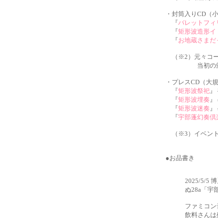
・封筒入りCD（
『
バレットフィ
『
矩形波造形イ
『
お地蔵さまだ
（※2）元々コー
当初の頒布価格
・プレスCD（大
『
矩形波祭祀
』
『
矩形波埋奏
』
『
矩形波迷奏
』
『
宇部蓬幻奏倶
（※3）イベント
●お品書き
2025/5
ぬ28a「
ファミコン
飲料さんは