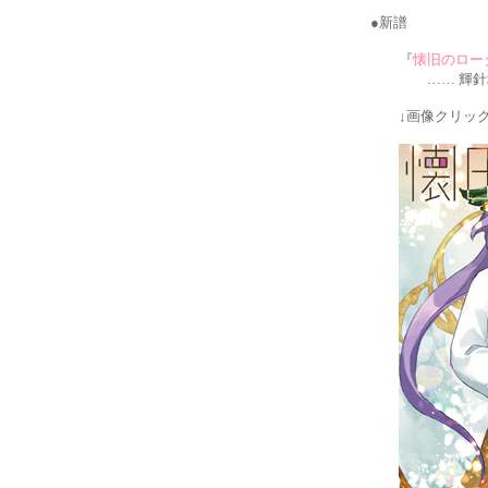
●新譜
『
懐旧のロー
…… 輝針城の
↓画像クリック