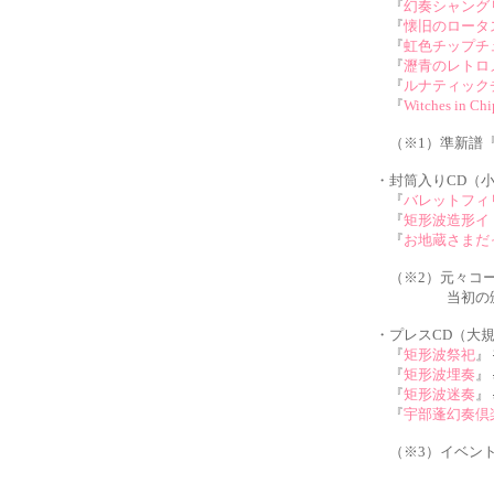
『
幻奏シャング
『
懐旧のロータ
『
虹色チップチ
『
瀝青のレトロ
『
ルナティック
『
Witches in Ch
（※1）準新譜『
・封筒入りCD（
『
バレットフィ
『
矩形波造形イ
『
お地蔵さまだ
（※2）元々コー
当初の頒布価格
・プレスCD（大
『
矩形波祭祀
』
『
矩形波埋奏
』
『
矩形波迷奏
』
『
宇部蓬幻奏倶
（※3）イベント