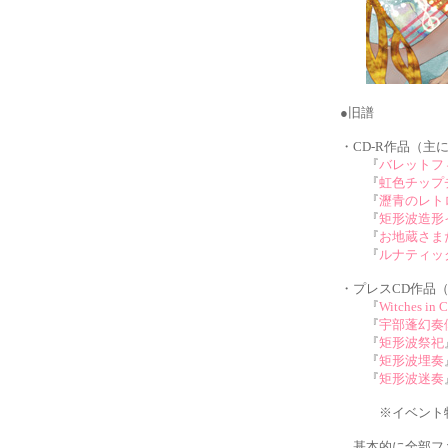
●旧譜
・CD-R作品（主
『
バレットフ
『
虹色チップ
『
瀝青のレト
『
矩形波造形
『
お地蔵さま
『
ルナティッ
・プレスCD作品
『
Witches in 
『
宇部蓬幻奏
『
矩形波祭祀
『
矩形波埋奏
『
矩形波迷奏
※イベント特価
基本的に全部ファ