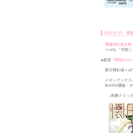
2023.05.1
博麗神社例大祭
つ-45b 「宇
●新譜『
懐旧のロ
東方輝針城＋αの
メロンブックスさ
BOOTH通販・
↓画像クリック