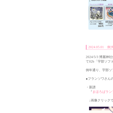
2024.05.01
2024/5/3 博
て02b「宇部ソ
例年通り、宇部ソ
●フランソワさんの
・新譜
『
まほろばラン
↓画像クリックで