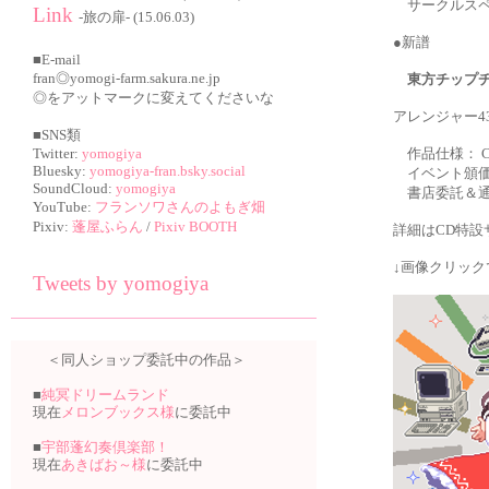
サークルスペー
Link
-旅の扉- (15.06.03)
●新譜
■E-mail
fran◎yomogi-farm.sakura.ne.jp
東方チップチ
◎をアットマークに変えてくださいな
アレンジャー4
■SNS類
Twitter:
yomogiya
作品仕様： C
Bluesky:
yomogiya-fran.bsky.social
イベント頒価： 
SoundCloud:
yomogiya
書店委託＆通販
YouTube:
フランソワさんのよもぎ畑
Pixiv:
蓬屋ふらん
/
Pixiv BOOTH
詳細はCD特
↓画像クリック
Tweets by yomogiya
＜同人ショップ委託中の作品＞
■
純冥ドリームランド
現在
メロンブックス様
に委託中
■
宇部蓬幻奏倶楽部！
現在
あきばお～様
に委託中