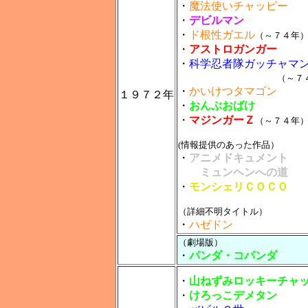
・
魔法使いチャッピー
・
デビルマン
・
ド根性ガエル
（～７４年
・
アストロガンガー
・
科学忍者隊ガッチャマ
（～７
・
かいけつタマゴン
１９７２年
・
おんぶおばけ
・
マジンガーＺ
（～７４年
(情報提供のあった作品）
・
アニメドキュメント
ミュンヘンへの道
・
モンシェリＣＯＣＯ
（詳細不明タイトル）
・
ハゼドン
（劇場版）
・
パンダ・コパンダ
・
山ねずみロッキーチャ
・
けろっこデメタン