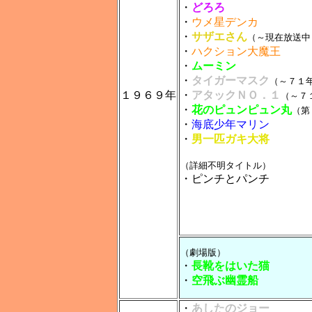
・
どろろ
・
ウメ星デンカ
・
サザエさん
（～現在放送中
・
ハクション大魔王
・
ムーミン
・
タイガーマスク
（～７１
１９６９年
・
アタックＮＯ．１
（～７
・
花のピュンピュン丸
（第
・
海底少年マリン
・
男一匹ガキ大将
（詳細不明タイトル）
・ピンチとパンチ
（劇場版）
・
長靴をはいた猫
・
空飛ぶ幽霊船
・
あしたのジョー