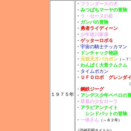
・
フランダースの犬
・
みつばちマーヤの冒険
・
ラ・セーヌの星
・
ガンバの冒険
・
勇者ライディーン
・
少年徳川家康
・
ゲッターロボＧ
・
宇宙の騎士テッカマン
・
ドンチャック物語
・
元祖天才バカボン
（～７
・
わんぱく大昔クムクム
・
タイムボカン
・
ＵＦＯロボ グレンダ
（
・
鋼鉄ジーグ
１９７５年
・
アンデス少年ペペロの
・
草原の少女ローラ
・
アラビアンナイト
シンドバットの冒険
・
一休さん
（～８２年）
（詳細不明タイトル）