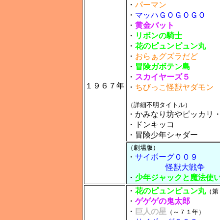
・
パーマン
・
マッハＧＯＧＯＧＯ
・
黄金バット
・
リボンの騎士
・
花のピュンピュン丸
・
おらぁグズラだど
・
冒険ガボテン島
・
スカイヤーズ５
１９６７年
・
ちびっこ怪獣ヤダモン
（詳細不明タイトル）
・
かみなり坊やピッカリ
・
ドンキッコ
・冒険少年シャダー
（劇場版）
・
サイボーグ００９
怪獣大戦争
・
少年ジャックと魔法使
・
花のピュンピュン丸
（第
・
ゲゲゲの鬼太郎
・
巨人の星
（～７１年）