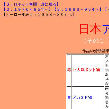
【ＳＦロボット空間・扉に戻る】
【２：１９７６～８５年へ】
【３：１９８６～９５年へ】
【
【ヒーロー年表１（１９５８～８０）へ】
日本
（その１
作品の分類基
悪
メ
主
赤
巨大ロボット物
外
あ
ロ
あ
巨
何
青
メカＳＦ物
近
悪
カ