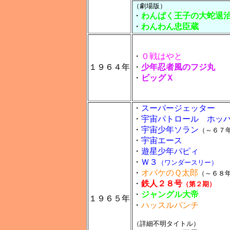
（劇場版）
・
わんぱく王子の大蛇退
・
わんわん忠臣蔵
・
０戦はやと
１９６４年
・
少年忍者風のフジ丸
・
ビッグＸ
・
スーパージェッター
・
宇宙パトロール ホッ
・
宇宙少年ソラン
（～６７
・
宇宙エース
・
遊星少年パピィ
・
Ｗ３
（ワンダースリー）
・
オバケのＱ太郎
（～６８
・
鉄人２８号
（第２期）
・
ジャングル大帝
１９６５年
・
ハッスルパンチ
（詳細不明タイトル）