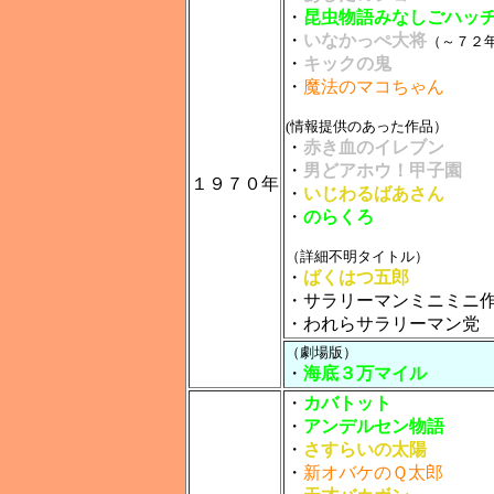
・
昆虫物語みなしごハッ
・
いなかっぺ大将
（～７２
・
キックの鬼
・
魔法のマコちゃん
(情報提供のあった作品）
・
赤き血のイレブン
・
男どアホウ！甲子園
１９７０年
・
いじわるばあさん
・
のらくろ
（詳細不明タイトル）
・
ばくはつ五郎
・サラリーマンミニミニ
・われらサラリーマン党
（劇場版）
・
海底３万マイル
・
カバトット
・
アンデルセン物語
・
さすらいの太陽
・
新オバケのＱ太郎