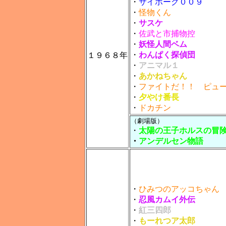
・
サイボーグ００９
・
怪物くん
・
サスケ
・
佐武と市捕物控
・
妖怪人間ベム
・
わんぱく探偵団
１９６８年
・
アニマル１
・
あかねちゃん
・
ファイトだ！！ ピュ
・
夕やけ番長
・
ドカチン
（劇場版）
・
太陽の王子ホルスの冒
・
アンデルセン物語
・
ひみつのアッコちゃん
・
忍風カムイ外伝
・
紅三四郎
・
もーれつア太郎