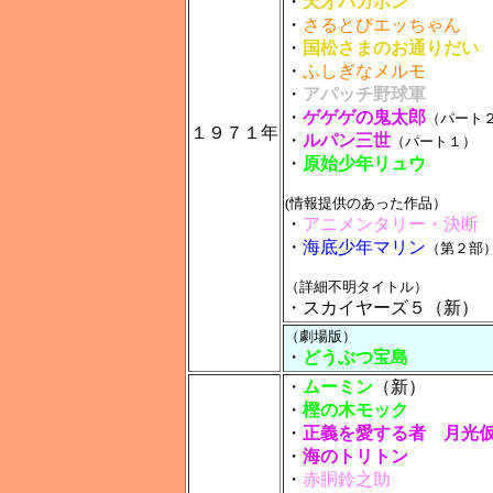
・
天才バカボン
・
さるとびエッちゃん
・
国松さまのお通りだい
・
ふしぎなメルモ
・
アパッチ野球軍
・
ゲゲゲの鬼太郎
（パート
１９７１年
・
ルパン三世
（パート１）
・
原始少年リュウ
(情報提供のあった作品）
・
アニメンタリー
・決断
・
海底少年マリン
（第２部
（詳細不明タイトル）
・スカイヤーズ５（新）
（劇場版）
・
どうぶつ宝島
・
ムーミン
（新）
・
樫の木モック
・
正義を愛する者 月光
・
海のトリトン
・
赤胴鈴之助