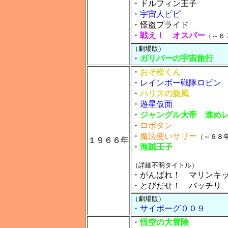
・ドルフィン王子
・
宇宙人ピピ
・怪盗プライド
・
戦え！ オスパー
（～６
（劇場版）
・
ガリバーの宇宙旅行
・
おそ松くん
・
レインボー戦隊ロビン
・
ハリスの旋風
・
遊星仮面
・
ジャングル大帝 進め
・
ロボタン
・
魔法使いサリー
（～６８
１９６６年
・
海賊王子
（詳細不明タイトル）
・がんばれ！ マリンキ
・とびだせ！ バッチリ
（劇場版）
・サイボーグ００９
・
悟空の大冒険