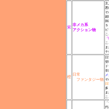
主
悪
そ
超
抜
非メカ系
Ｓ
紫
アクション物
ビ
こ
「
こ
ま
十
日
登
ド
非
日常
メ
橙
ファンタジー物
そ
日
多
ま
こ
「
代