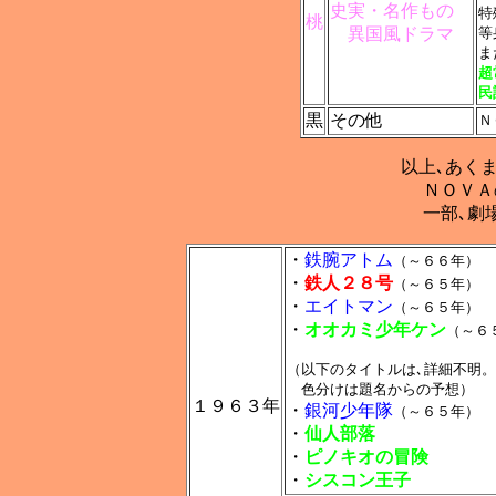
史実・名作もの
特
桃
異国風ドラマ
等
ま
超
民
黒
その他
Ｎ
以上､あく
ＮＯＶＡ
一部､劇
・
鉄腕アトム
（～６６年）
・
鉄人２８号
（～６５年）
・
エイトマン
（～６５年）
・
オオカミ少年ケン
（～６
（以下のタイトルは､詳細不明。
色分けは題名からの予想）
１９６３年
・
銀河少年隊
（～６５年）
・
仙人部落
・
ピノキオの冒険
・
シスコン王子