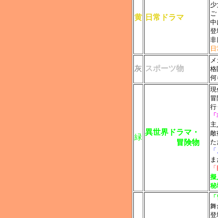
少
ご
黄
日常ドラマ
中
登
非
日
メ
灰
スポーツ物
格
何
現
冒
行
「
主
異世界ドラマ・
敵
緑
冒険物
た
「
ま
「
擬
秘
「
舞
登