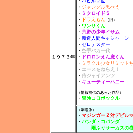
・
バビル２世
・
ジャングル黒べえ
・
ミクロイドＳ
・
ドラえもん
（旧）
・
ワンサくん
・
荒野の少年イサム
・
新造人間キャシャーン
・
ゼロテスター
・
空手バカ一代
１９７３年
・
ドロロンえん魔くん
・
ミラクル少女リミット
・
エースをねらえ！
・
侍ジャイアンツ
・
キューティーハニー
（情報提供のあった作品）
・
冒険コロボックル
（劇場版）
・
マジンガーＺ対デビル
・
パンダ・コパンダ
雨ふりサーカスの