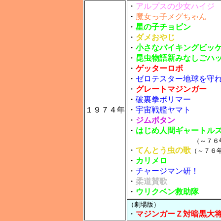
・
アルプスの少女ハイジ
・
魔女っ子メグちゃん
・
星の子チョビン
・
ダメおやじ
・
小さなバイキングビッ
・
昆虫物語新みなしごハ
・
ゲッターロボ
・
ゼロテスター地球を守
・
グレートマジンガー
・
破裏拳ポリマー
１９７４年
・
宇宙戦艦ヤマト
・
ジムボタン
・
はじめ人間ギャートル
（～７６年
・
てんとう虫の歌
（～７６
・
カリメロ
・
チャージマン研！
・
柔道賛歌
・
ウリクベン救助隊
（劇場版）
・
マジンガーＺ対暗黒大