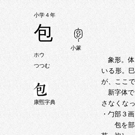
小学４年
包
小篆
ホウ
象形。体
つつむ
いる形。
が、ここ
新字体で
康煕字典
さなくな
・勹部３画
包を部品