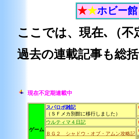
★
★
ホビー館
ここでは、現在､（不
過去の連載記事も総
現在不定期連載中
スパロボ雑記
（ＳＦメカ別館に移行しました）
ウルティマ４日記
ゲーム
ＢＧ２ シャドウ・オブ・アムン攻略記